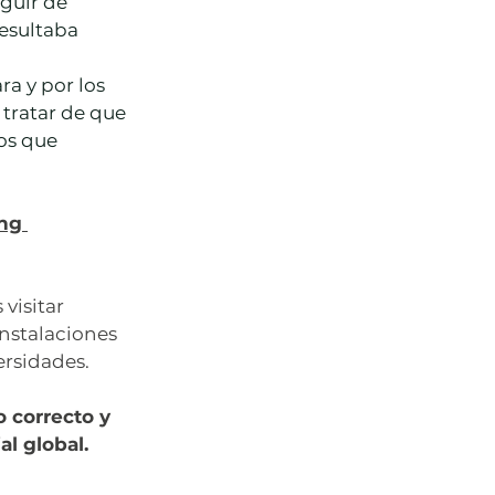
guir de 
esultaba 
ra y por los 
 tratar de que 
os que 
ng 
visitar 
instalaciones 
ersidades. 
 correcto y 
l global. 