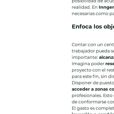
posibilidad de acud
realidad. En 
Inngen
necesarias como par
Enfoca los obj
Contar con un centr
trabajador pueda s
importante: 
alcanz
Imagina poder 
res
proyecto con el re
para este fin, sin 
Disponer de puestos
acceder a zonas 
profesionales. Est
de conformarse con 
El gasto es completa