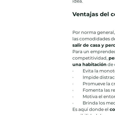
idea.
Ventajas del 
Por norma general, 
las comodidades de
salir de casa y per
Para un emprendedo
competitividad, 
pe
una habitación
 de
·         Evita la mono
·         Impide distr
·         Promueve la
·         Fomenta las 
·         Motiva el ent
·         Brinda los
Es aquí donde el 
co