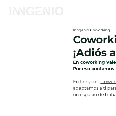
Salas
Oficina Virtu
Inngenio Coworking
Cowork
¡Adiós 
En 
coworking Vale
Por eso contamos c
En Inngenio
 cowor
adaptamos a ti par
un espacio de traba