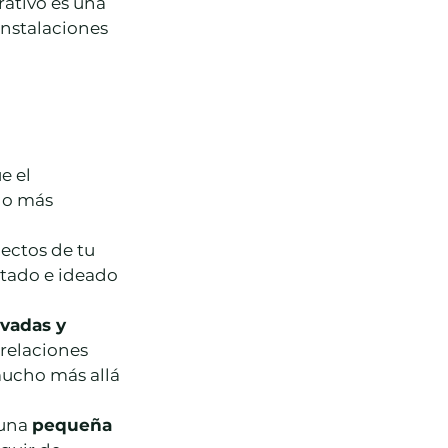
ativo es una 
nstalaciones 
e el 
lo más 
pectos de tu 
tado e ideado 
ivadas y 
relaciones 
ucho más allá 
una 
pequeña 