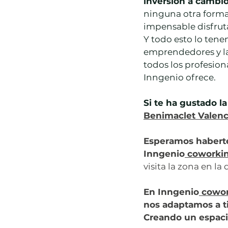
inversión a cambio
ninguna otra forma.
impensable disfrut
Y todo esto lo tene
emprendedores y la
todos los profesion
Inngenio ofrece.
Si te ha gustado la
Benimaclet Valenc
Esperamos haberte
Inngenio
 coworki
visita la zona en l
En Inngenio
 cowo
nos adaptamos a t
Creando un espacio