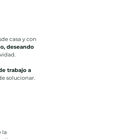
sde casa y con 
no, deseando 
vidad.
e trabajo a 
de solucionar.
 la 