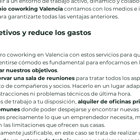
ir a un entorno de trabajo activo, dinámico y colabor
io coworking Valencia
 contamos con los medios e i
a garantizarte todas las ventajas anteriores.
etivos y reduce los gastos
o coworking en Valencia con estos servicios para qu
entirse cómodo es fundamental para enfocarnos en 
ar nuestros objetivos
. 
ervar una sala de reuniones
 para tratar todos los as
sto de compañeros y socios. Hacerlo en un lugar adap
distracciones ni problemas técnicos de última hora.
 de trabajo a tu disposición, 
alquiler de oficinas pr
comunes
 donde poder despejarse y encontrar nuevas 
o es precisamente lo que un emprendedor necesita, m
las limitaciones que ofrecen sus casas.
mente justificable, en este caso se trata de realizar 