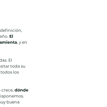
definición, 
eño. 
El 
ramienta
, y en 
as. El 
itar toda su 
 todos los 
 crece, 
dónde 
disponemos. 
muy buena 