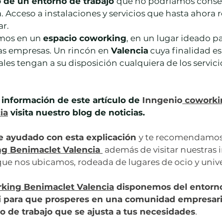
 de un entorno de trabajo 
que no podríamos conse
 Acceso a instalaciones y servicios que hasta ahora r
ar.
mos en un 
espacio coworking
, en un lugar ideado pa
s empresas. Un rincón en 
Valencia
 cuya finalidad es
ales tengan a su disposición cualquiera de los servici
 información de este artículo de 
Inngenio
 coworki
ia
 visita nuestro blog de noticias.
 ayudado con esta explicación 
y te recomendamos 
ng Benimaclet Valencia
 además de visitar nuestras 
a que nos ubicamos, rodeada de lugares de ocio y univ
rking Benimaclet Valencia
 disponemos del entorno
i para que prosperes en una comunidad empresaria
 de trabajo que se ajusta a tus necesidades
.