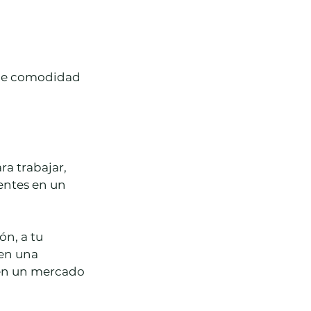
 de comodidad 
a trabajar, 
entes en un 
n, a tu 
 en una 
en un mercado 