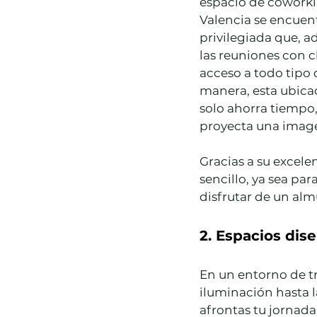
espacio de coworki
Valencia se encuen
privilegiada que, ad
las reuniones con c
acceso a todo tipo d
manera, esta ubicac
solo ahorra tiempo
proyecta una image
Gracias a su excele
sencillo, ya sea para
disfrutar de un alm
2. Espacios dis
En un entorno de tr
iluminación hasta l
afrontas tu jornada.