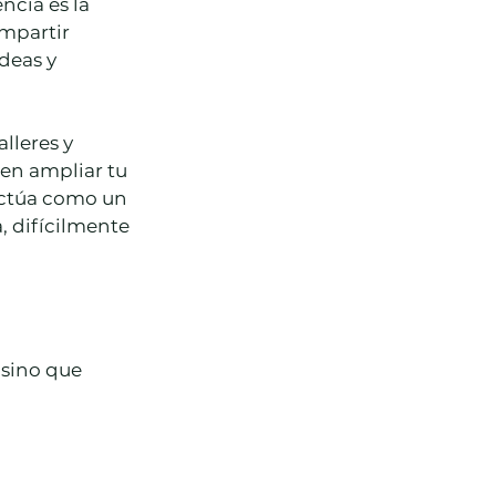
cia es la 
mpartir 
deas y 
lleres y 
en ampliar tu 
actúa como un 
 difícilmente 
 sino que 