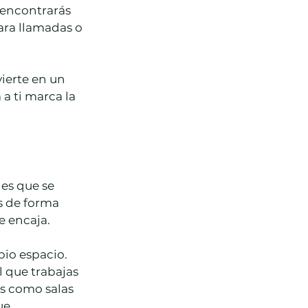
 encontrarás 
ara llamadas o 
ierte en un 
a ti marca la 
es que se 
s de forma 
e encaja.
pio espacio. 
l que trabajas 
s como salas 
ue 