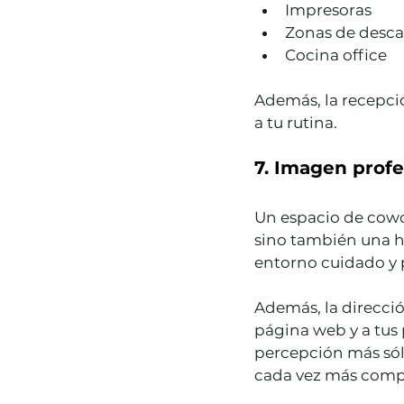
Impresoras
Zonas de desc
Cocina office
Además, la recepci
a tu rutina.
7. Imagen profe
Un espacio de cowor
sino también una he
entorno cuidado y 
Además, la dirección
página web y a tus p
percepción más sól
cada vez más compe