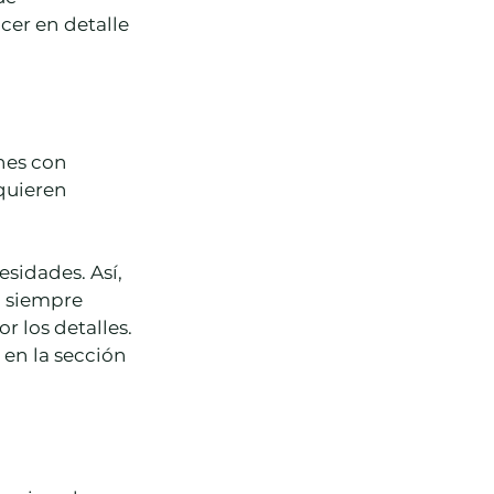
er en detalle 
nes con 
quieren 
sidades. Así, 
, siempre 
 los detalles. 
 en la sección 