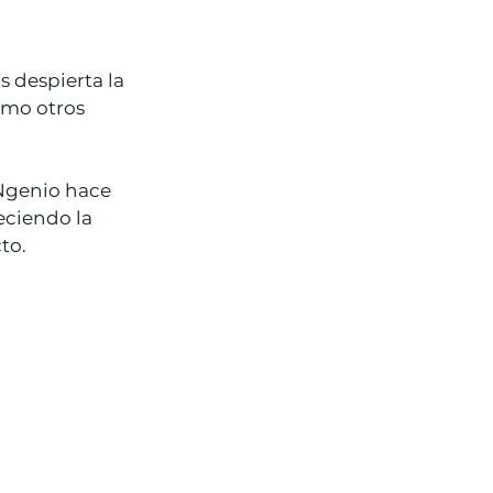
 despierta la 
ómo otros 
Ngenio hace 
eciendo la 
to.