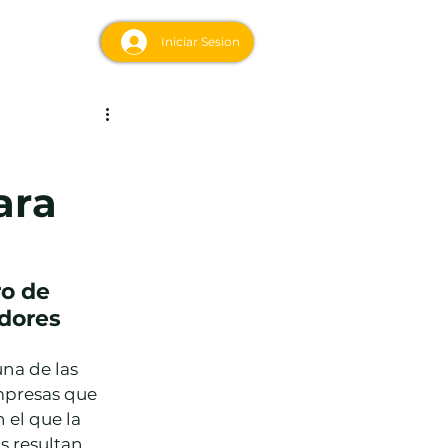
acto
Iniciar Sesion
ara
o de 
edores
na de las 
mpresas que 
el que la 
s resultan 