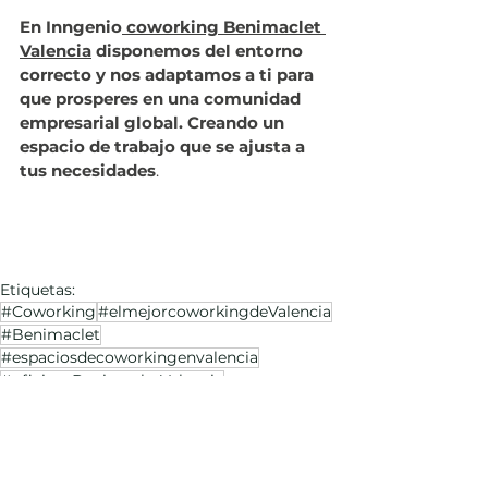
En Inngenio
 coworking Benimaclet 
Valencia
 disponemos del entorno 
correcto y nos adaptamos a ti para 
que prosperes en una comunidad 
empresarial global. Creando un 
espacio de trabajo que se ajusta a 
tus necesidades
.
Etiquetas:
#Coworking
#elmejorcoworkingdeValencia
#Benimaclet
#espaciosdecoworkingenvalencia
#oficinasBenimacletValencia
#oficinasprivadasValencia
coworking benimaclet
coworking valencia
oficinas benimaclet
coworking benimaclet