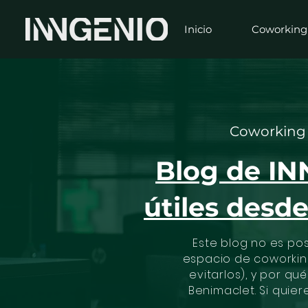
Inicio
Coworking
Coworking e
Blog de INN
útiles desd
Este blog no es po
espacio de coworkin
evitarlos), y por qu
Benimaclet. Si quier