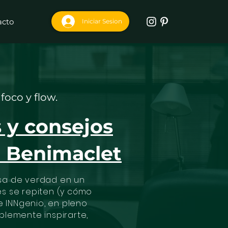
acto
Iniciar Sesion
foco y flow.
s y consejos
n Benimaclet
asa de verdad en un
s se repiten (y cómo
e INNgenio, en pleno
mplemente inspirarte,