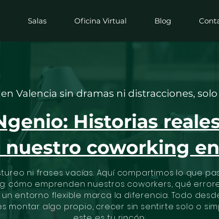
Salas
Oficina Virtual
Blog
Cont
n Valencia sin dramas ni distracciones, solo 
genio: Historias reale
e nuestro coworking e
stureo ni frases vacías. Aquí compartimos lo que p
g: cómo emprenden nuestros coworkers, qué errore
é un entorno flexible marca la diferencia. Todo desd
es montar algo propio, crecer sin sentirte solo o si
este es tu rincón.