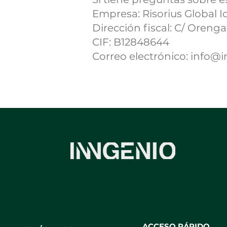
Empresa: Risorius Global Id
Dirección fiscal: C/ Oreng
CIF: B12848644
Correo electrónico: info
ACCESO RÁPIDO