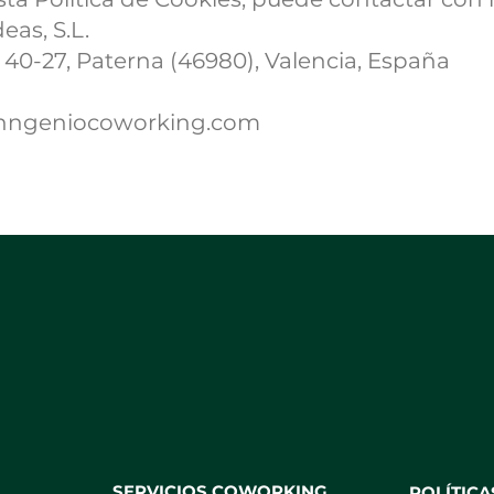
eas, S.L.
a 40-27, Paterna (46980), Valencia, España
@inngeniocoworking.com
SERVICIOS COWORKING
POLÍTICA