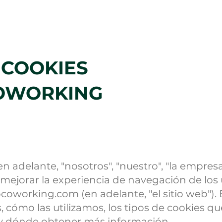
Salas
Oficina Virtual
Blog
Cont
E COOKIES
COWORKING
(en adelante, "nosotros", "nuestro", "la empresa
 mejorar la experiencia de navegación de los
ocoworking.com
(en adelante, "el sitio web").
s, cómo las utilizamos, los tipos de cookies 
y dónde obtener más información.