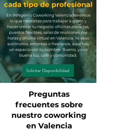
cada tipo de profesional
En INNgenio Coworking Valencia tenemos
lo que necesitas para trabajar a gusto y
hacer crecer tu negocio: oficinas privadas,
puestos flexibles, salas de reuniones por
horas y oficina virtual en Valencia. Ya seas
autónomo, empresa o freelance, aquí hay
un espacio con tu nombre. Bueno, y con
buena luz, café y comunidad.
Solicitar Disponibilidad
Preguntas
frecuentes sobre
nuestro coworking
en Valencia