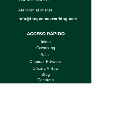
Atención al cliente
info@inngeniocoworking.com
ACCESO RÁPIDO
Inicio
Coworking
Salas
Oficinas Privadas
Oficina Virtual
Blog
Contacto
SERVICIOS COWORKING
Puesto flexible
Testimonios de coworkers
Puesto fijo
Alquiler Oficina