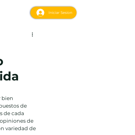
acto
Iniciar Sesion
o
ida
 bien 
puestos de 
es de cada 
 opiniones de 
on variedad de 