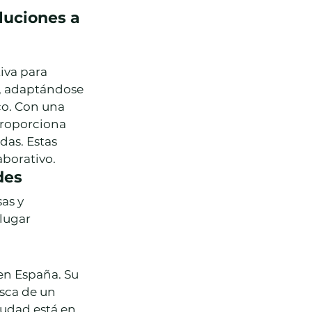
luciones a 
iva para 
, adaptándose 
co. Con una 
proporciona 
das. Estas 
aborativo.
des
as y 
lugar 
n España. Su 
sca de un 
udad está en 