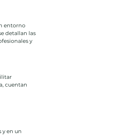
n entorno 
e detallan las 
fesionales y 
itar 
a, cuentan 
 y en un 