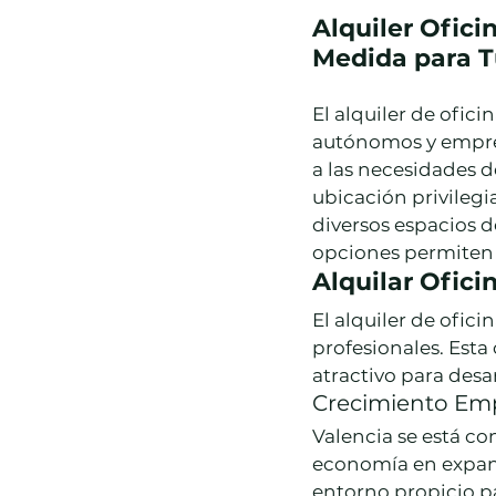
Alquiler Ofici
Medida para T
El alquiler de ofic
autónomos y empre
a las necesidades d
ubicación privileg
diversos espacios de
opciones permiten 
Alquilar Ofici
El alquiler de ofic
profesionales. Esta
atractivo para desa
Crecimiento Emp
Valencia se está c
economía en expans
entorno propicio p