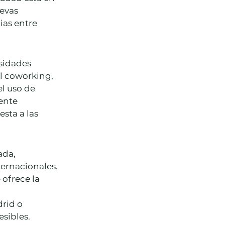
evas 
ias entre 
sidades 
l coworking, 
l uso de 
ente 
sta a las 
ada, 
ternacionales.
 ofrece la 
rid o 
esibles.