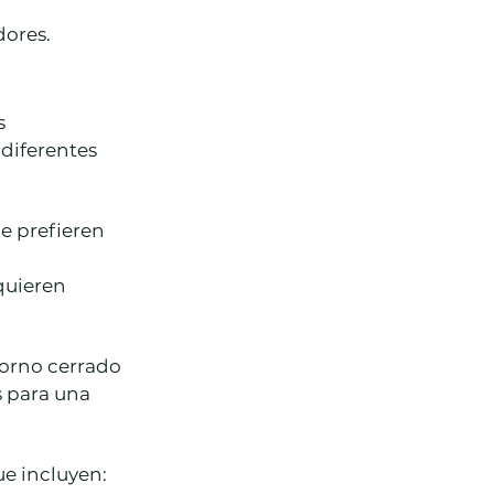
ores.
 
diferentes 
e prefieren 
 
quieren 
orno cerrado 
 para una 
ue incluyen: