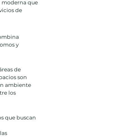
ra moderna que 
icios de 
combina 
nomos y 
áreas de 
pacios son 
un ambiente 
re los 
s que buscan 
las 