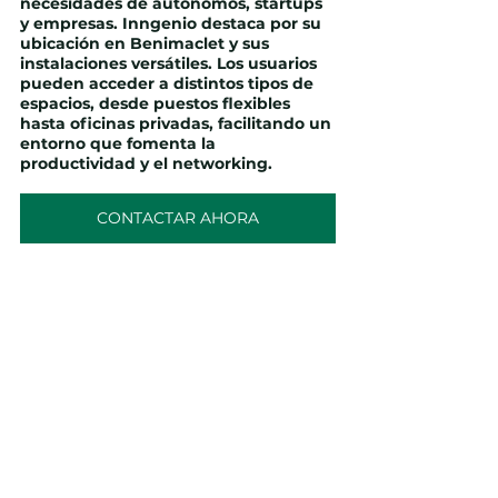
necesidades de 
autónomos, startups 
y empresas
. Inngenio destaca por su 
ubicación en 
Benimaclet
 y sus 
instalaciones versátiles. Los usuarios 
pueden acceder a distintos tipos de 
espacios, desde 
puestos flexibles 
hasta oficinas privadas
, facilitando un 
entorno que fomenta la 
productividad y el networking
.
CONTACTAR AHORA