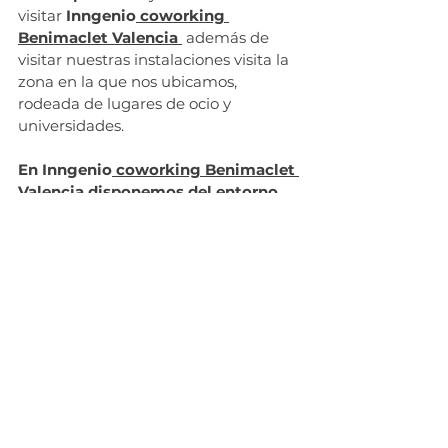
visitar 
Inngenio
 coworking 
Benimaclet Valencia
 además de 
visitar nuestras instalaciones visita la 
zona en la que nos ubicamos, 
rodeada de lugares de ocio y 
universidades. 
En Inngenio
 coworking Benimaclet 
Valencia
 disponemos del entorno 
correcto y nos adaptamos a ti para 
que prosperes en una comunidad 
empresarial global. Creando un 
espacio de trabajo que se ajusta a 
tus necesidades
.
Etiquetas:
#Coworking
#elmejorcoworkingdeValencia