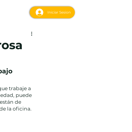
acto
Iniciar Sesion
rosa
bajo
ue trabaje a 
ledad, puede 
están de 
de la oficina.