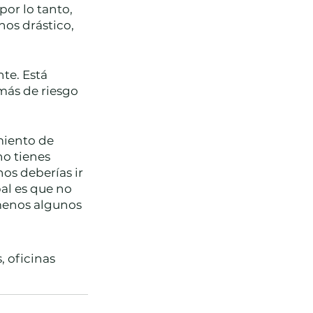
or lo tanto, 
os drástico, 
te. Está 
más de riesgo 
miento de 
no tienes 
os deberías ir 
al es que no 
menos algunos 
, oficinas 