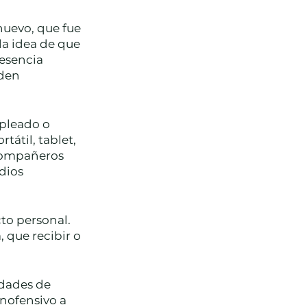
nuevo, que fue 
la idea de que 
esencia 
den 
pleado o 
átil, tablet, 
 compañeros 
dios 
to personal. 
que recibir o 
dades de 
nofensivo a 