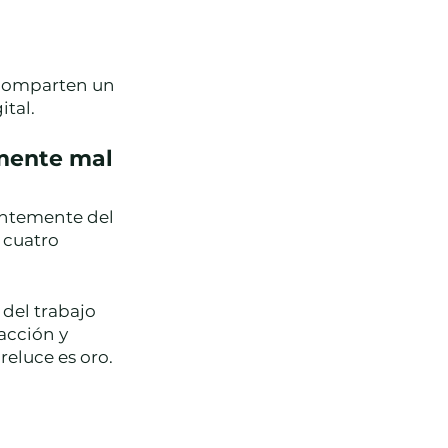
 comparten un 
tal. 
lmente mal
entemente del 
 cuatro 
del trabajo 
acción y 
eluce es oro. 