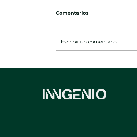
Comentarios
Escribir un comentario...
Coworking por días en
Valencia para equipos
que visitan la ciudad |
INNgenio