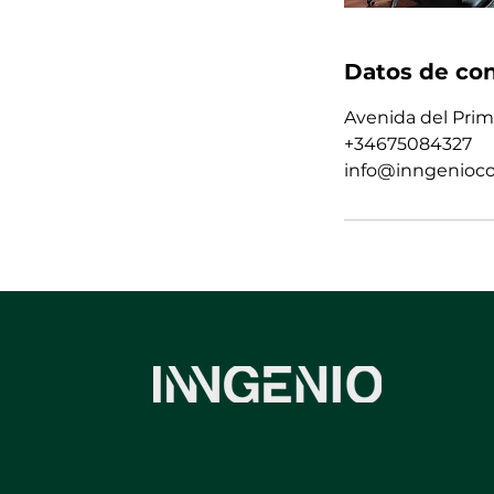
Datos de co
Avenida del Prim
+34675084327
info@inngenioc