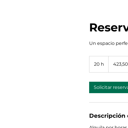
Reserv
Un espacio perf
423,50
euros
20 h
2
423,50
0
h
Solicitar reserv
Descripción 
Alquila por hora