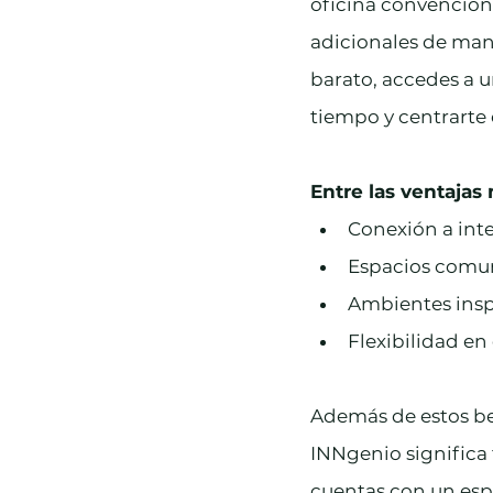
oficina convenciona
adicionales de mant
barato, accedes a u
tiempo y centrarte 
Entre las ventajas
Conexión a inte
Espacios comun
Ambientes insp
Flexibilidad en 
Además de estos be
INNgenio significa
cuentas con un espa