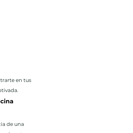
rarte en tus 
tivada.
cina 
cia de una 