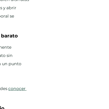
 y abrir 
oral se 
 barato
mente 
to sin 
en un punto 
des 
conocer 
io