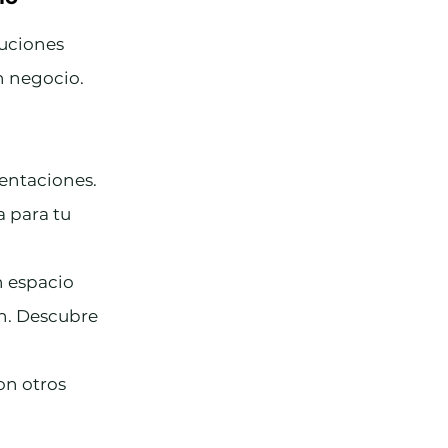
uciones 
n negocio.
entaciones. 
 para tu 
n espacio 
ón. Descubre 
n otros 