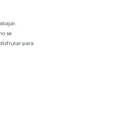
abajar. 
o se 
disfrutar para 