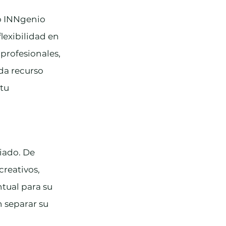
o INNgenio 
lexibilidad en 
 profesionales, 
da recurso 
tu 
iado. De 
reativos, 
tual para su 
 separar su 