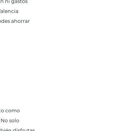
n ni gastos 
alencia 
edes ahorrar 
ato como 
No solo 
bién disfrutas 