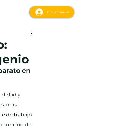
acto
Iniciar Sesion
o:
genio
arato en 
odidad y 
vez más 
e de trabajo. 
o corazón de 