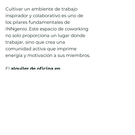
Cultivar un ambiente de trabajo 
inspirador y colaborativo es uno de 
los pilares fundamentales de 
INNgenio. Este espacio de coworking 
no solo proporciona un lugar donde 
trabajar, sino que crea una 
comunidad activa que imprime 
energía y motivación a sus miembros.
El 
alquiler de oficina en 
Valencia
 con 
INNgenio Coworking
 no 
solo te permite trabajar en un 
entorno moderno y cómodo, sino 
también formar parte de una 
comunidad activa de profesionales. 
Situado en 
Benimaclet
, uno de los 
barrios más conectados y con más 
vida cultural de la ciudad, es ideal 
tanto si vienes en metro, bici o a pie. 
Aquí tienes acceso a 
puestos flexibles 