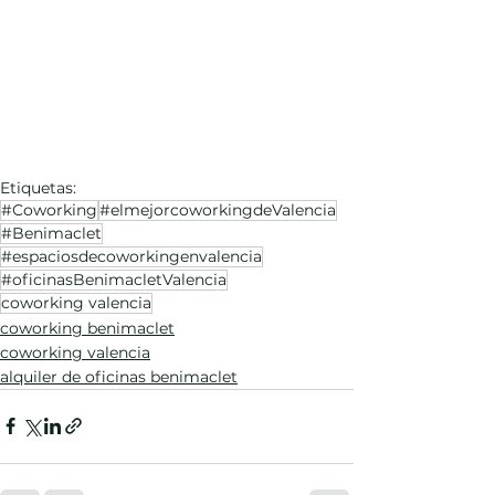
Etiquetas:
#Coworking
#elmejorcoworkingdeValencia
#Benimaclet
#espaciosdecoworkingenvalencia
#oficinasBenimacletValencia
coworking valencia
coworking benimaclet
coworking valencia
alquiler de oficinas benimaclet