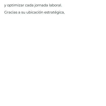
y optimizar cada jornada laboral. 
Gracias a su ubicación estratégica, 
sus servicios integrales y su 
comunidad activa, representa la 
elección ideal para quienes buscan 
algo más que una oficina tradicional.
Si deseas un espacio que evolucione 
contigo y con tu proyecto, te 
invitamos a 
solicitar disponibilidad
 y 
descubrir por qué tantos 
profesionales eligen día tras día 
trabajar en INNgenio Coworking, un 
lugar donde la productividad y la 
inspiración conviven en perfecta 
armonía.