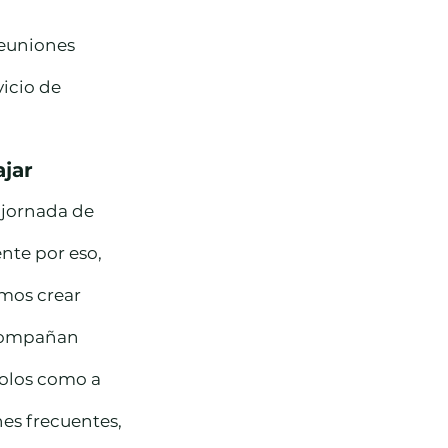
euniones 
icio de 
jar
jornada de 
nte por eso, 
mos crear 
compañan 
solos como a 
es frecuentes, 