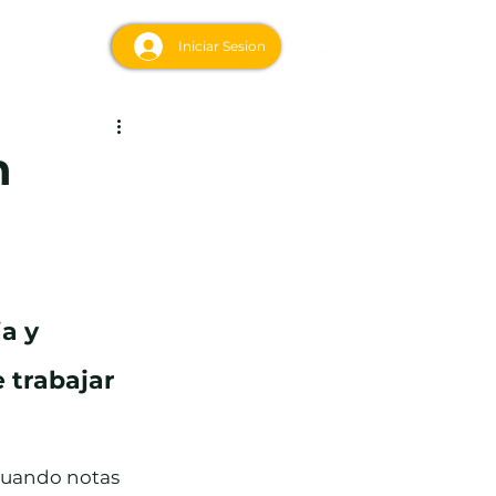
acto
Iniciar Sesion
n
a y 
trabajar 
cuando notas 