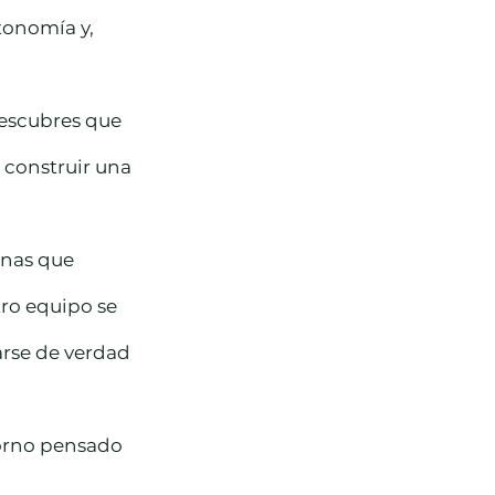
tonomía y, 
escubres que 
 construir una 
onas que 
tro equipo se 
rse de verdad 
torno pensado 