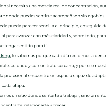
ional necesita una mezcla real de concentración, au
te donde puedas sentirte acompañado sin agobios.
da pueda parecer sencilla al principio, enseguida d
cial para avanzar con más claridad y, sobre todo, para
ue tenga sentido para ti.
rking
, lo sabemos porque cada día recibimos a pers
xible, cuidado y con un trato cercano, y por eso nues
a profesional encuentre un espacio capaz de adapta
n cada etapa.
ecemos un sitio donde sentarte a trabajar, sino un en
centrarte, relacionarte y crecer.