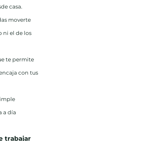
sde casa.
das moverte 
ni el de los 
e te permite 
encaja con tus 
imple 
 a día 
 trabajar 