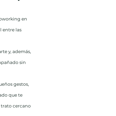
coworking en 
 entre las 
te y, además, 
mpañado sin 
ueños gestos, 
do que te 
 trato cercano 