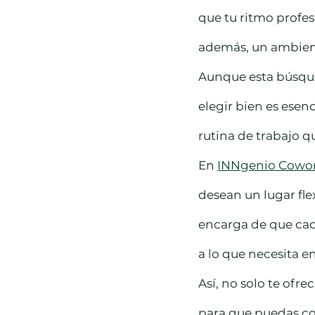
que tu ritmo profes
además, un ambien
Aunque esta búsque
elegir bien es esen
rutina de trabajo q
En 
INNgenio Cowo
desean un lugar fle
encarga de que cad
a lo que necesita e
Así, no solo te ofr
para que puedas con