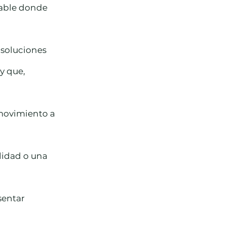
able donde 
 soluciones 
y que, 
movimiento a 
idad o una 
sentar 