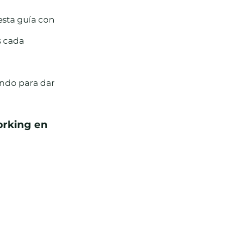
sta guía con 
s cada 
ndo para dar 
orking en 