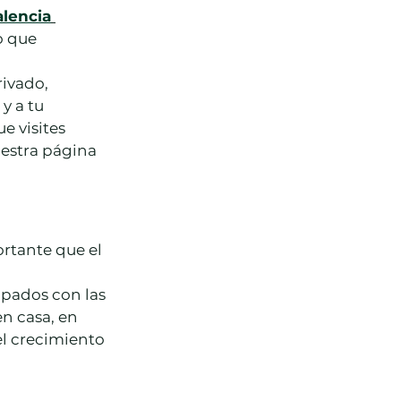
lencia
o que 
ivado, 
y a tu 
e visites 
estra página 
rtante que el 
pados con las 
n casa, en 
l crecimiento 