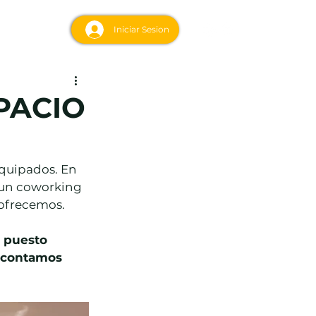
acto
Iniciar Sesion
PACIO
quipados. En 
 un coworking 
 ofrecemos.
s contamos 