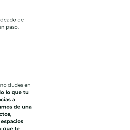
odeado de 
un paso.
 no dudes en 
o lo que tu 
cias a 
tamos de una 
tos, 
 espacios 
 que te 