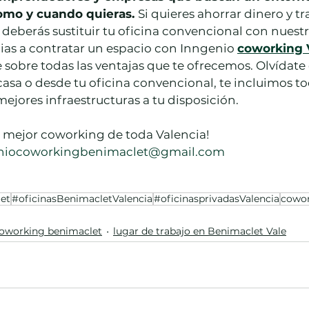
omo y cuando quieras. 
Si quieres ahorrar dinero y tr
deberás sustituir tu oficina convencional con nuestr
ias a contratar un espacio con Inngenio 
coworking 
 sobre todas las ventajas que te ofrecemos. Olvídate 
casa o desde tu oficina convencional, te incluimos t
ejores infraestructuras a tu disposición.
l mejor coworking de toda Valencia!
niocoworkingbenimaclet@gmail.com
et
#oficinasBenimacletValencia
#oficinasprivadasValencia
cowor
oworking benimaclet
lugar de trabajo en Benimaclet Vale