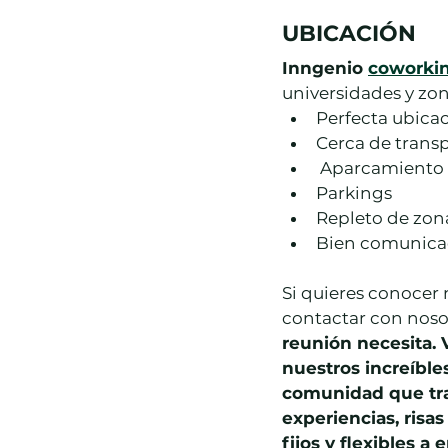
UBICACIÓN
Inngenio 
coworkin
universidades y zon
Perfecta ubica
Cerca de transp
 Aparcamiento
Parkings
Repleto de zona
Bien comunicad
Si quieres conocer 
contactar con noso
reunión necesita. V
nuestros increíble
comunidad que tra
experiencias, risa
fijos y flexibles