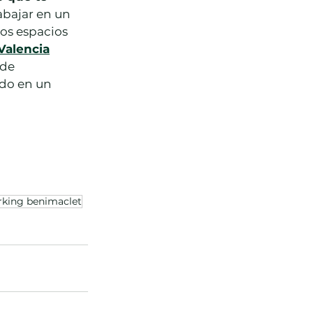
abajar en un 
os espacios 
Valencia
de 
odo en un 
king benimaclet