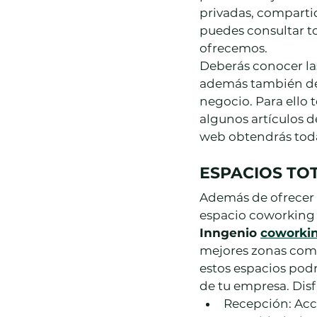
privadas, comparti
puedes consultar to
ofrecemos.
Deberás conocer las
además también debe
negocio. Para ello 
algunos artículos 
web obtendrás toda
ESPACIOS TO
Además de ofrecer 
espacio coworking
Inngenio 
coworkin
mejores zonas comun
estos espacios podr
de tu empresa. Disf
Recepción: Acc