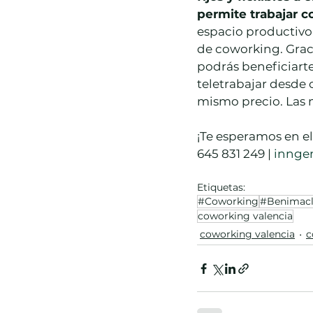
permite trabajar c
espacio productivo 
de coworking. Grac
podrás beneficiarte
teletrabajar desde 
mismo precio. Las m
¡Te esperamos en e
645 831 249 | 
innge
Etiquetas:
#Coworking
#Benimacl
coworking valencia
coworking valencia
c