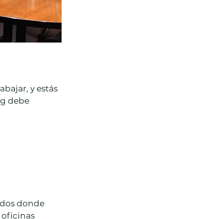
bajar, y estás 
ng debe 
ados donde 
oficinas 