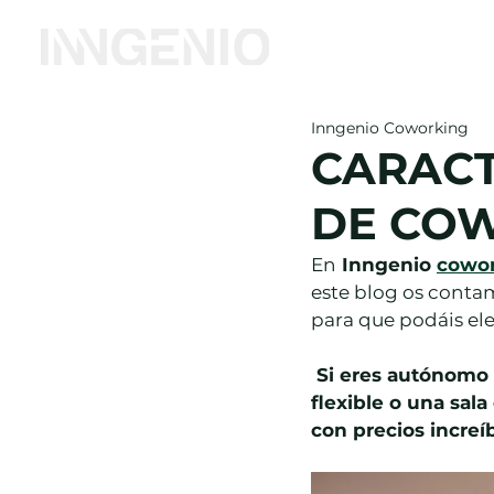
Inicio
Coworking
Inngenio Coworking
CARACT
DE CO
En
 Inngenio 
cowor
este blog os conta
para que podáis ele
 Si eres autónomo y estás pensando en alquilar tu oficina privada, un puesto 
flexible o una sal
con precios increí