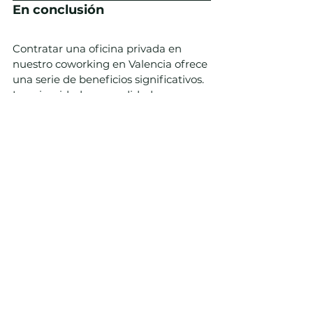
En conclusión
Contratar una oficina privada en 
nuestro coworking en Valencia ofrece 
una serie de beneficios significativos. 
La privacidad y comodidad que 
brinda te permitirá enfocarte en tu 
trabajo y aumentar tu productividad. 
Además, disfrutarás de flexibilidad y 
escalabilidad para adaptarte al 
crecimiento de tu negocio, la 
oportunidad de colaborar con otros 
profesionales, una amplia gama de 
servicios adicionales y una ubicación 
estratégica.
Considera las ventajas de nuestra 
oferta de oficinas privadas en nuestro 
coworking en Valencia y descubre 
cómo puede impulsar el éxito de tu 